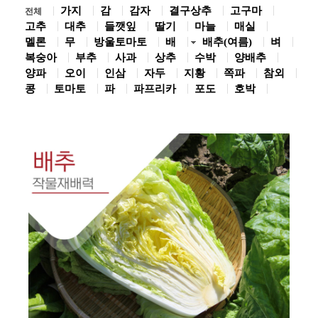
가지
감
감자
결구상추
고구마
전체
고추
대추
들깻잎
딸기
마늘
매실
멜론
무
방울토마토
배
배추(여름)
벼
복숭아
부추
사과
상추
수박
양배추
양파
오이
인삼
자두
지황
쪽파
참외
콩
토마토
파
파프리카
포도
호박