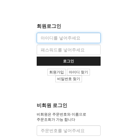
회원로그인
이
메
P
일
a
s
로그인
s
w
회원가입
아이디 찾기
o
비밀번호 찾기
r
d
비회원 로그인
비회원은 주문번호와 이름으로
주문조회가 가능 합니다
주
문