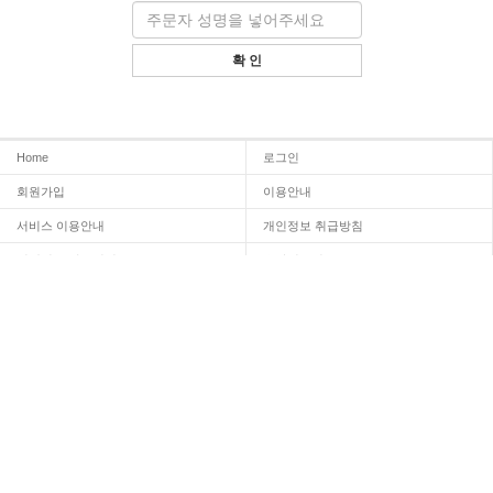
주
번
문
호
자
확 인
성
명
Home
로그인
회원가입
이용안내
서비스 이용안내
개인정보 취급방침
이메일 무단수집거부
온라인문의
Admin
INFORMATION
상호명 :
나라바이오 주식회사
대표자명 :김일호
주소 : 전라북도 군산시 서해로 237
대표전화 : 1522-7008
LICENCE