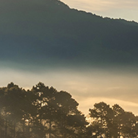
개
상
일
담
문
의