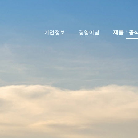
기업정보
경영이념
제품ㆍ공