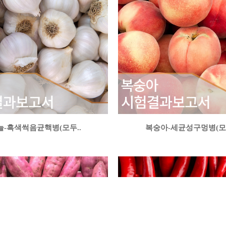
늘-흑색썩음균핵병(모두..
복숭아-세균성구멍병(모두