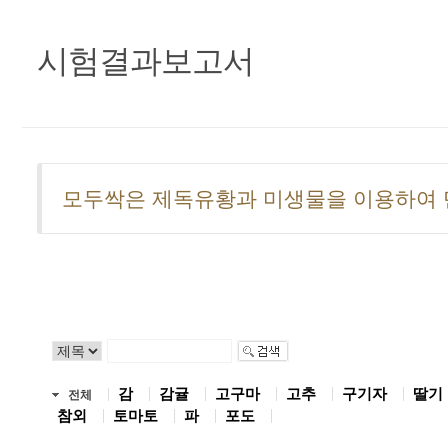
시험결과보고서
모두싹은 제독유황과 미생물을 이용하여 
감
감귤
고구마
고추
구기자
딸기
전체
참외
토마토
파
포도