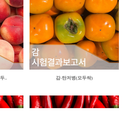
..
감-탄저병(모두싹)