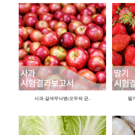
사과-갈색무늬병(모두싹 균..
딸기