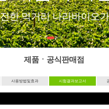
제품ㆍ공식판매점
사용방법및효과
시험결과보고서