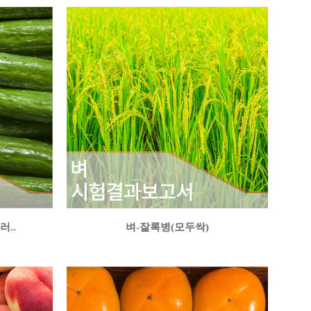
..
벼-잘록병(모두싹)