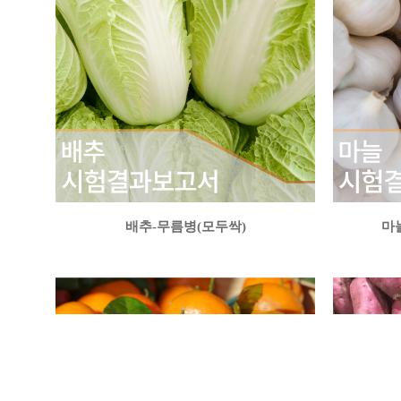
배추-무름병(모두싹)
마