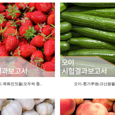
-목화진짓물(모두싹 충..
오이-흰가루병(규산왕플러