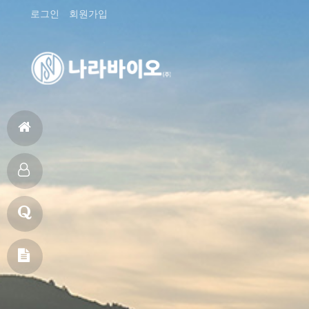
로그인
회원가입
홈
으
제
로
품
고
소
객
메