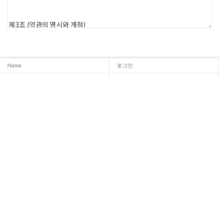
Home
로그인
회원가입
이용안내
서비스 이용안내
개인정보 취급방침
이메일 무단수집거부
온라인문의
Admin
INFORMATION
상호명 :
나라바이오 주식회사
대표자명 :김일호
주소 : 전라북도 군산시 서해로 237
대표전화 : 1522-7008
LICENCE
사업자등록번호 : 197-88-00980